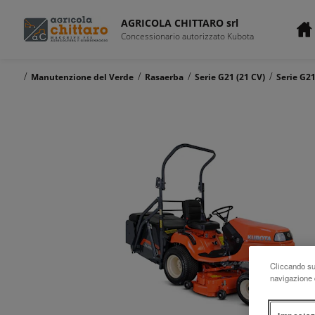
AGRICOLA CHITTARO srl
Concessionario autorizzato Kubota
/
/
/
/
Manutenzione del Verde
Rasaerba
Serie G21 (21 CV)
Serie G21
Cliccando su 
navigazione d