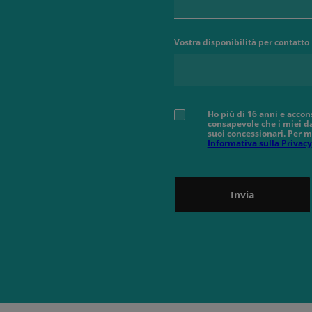
Vostra disponibilità per contatto
Ho più di 16 anni e accon
consapevole che i miei da
suoi concessionari. Per m
Informativa sulla Privacy
Invia