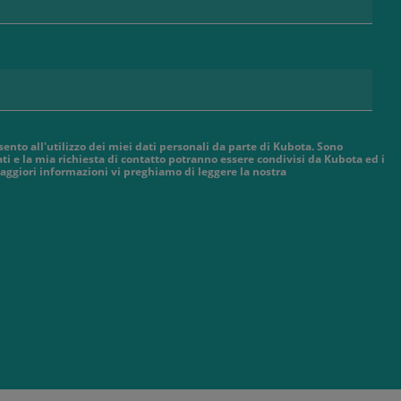
sento all'utilizzo dei miei dati personali da parte di Kubota. Sono
ti e la mia richiesta di contatto potranno essere condivisi da Kubota ed i
aggiori informazioni vi preghiamo di leggere la nostra