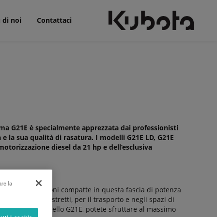
 di noi
Contattaci
mma G21E è specialmente apprezzata dai professionisti
e la sua qualità di rasatura. I modelli G21E LD, G21E
torizzazione diesel da 21 hp e dell’esclusiva
are la
 per le dimensioni compatte in questa fascia di potenza
o di passaggi stretti, per il trasporto e negli spazi di
1,28 m per il modello G21E, potete sfruttare al massimo