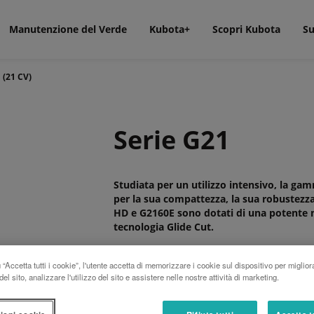
Manutenzione del Verde
Kubota+
Scopri Kubota
Su
 (21 CV)
Serie G21
Studiata per un utilizzo intensivo, la ga
per la sua compattezza, la sua robustezza 
HD e G2160E sono dotati di una potente mo
tecnologia Glide Cut.
Eccellente compattezza
“Accetta tutti i cookie”, l'utente accetta di memorizzare i cookie sul dispositivo per miglior
Questi rasaerba da 21 hp si caratterizzano
el sito, analizzare l'utilizzo del sito e assistere nelle nostre attività di marketing.
e sono molto apprezzati per l'attraversament
lavoro limitati. Con una larghezza di solo 