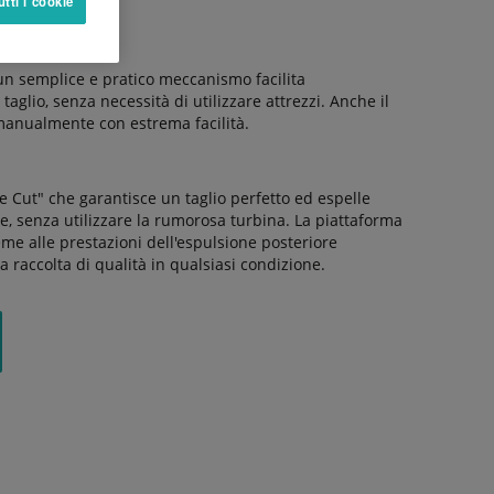
utti i cookie
ndizione.
 un semplice e pratico meccanismo facilita
taglio, senza necessità di utilizzare attrezzi. Anche il
 manualmente con estrema facilità.
e Cut" che garantisce un taglio perfetto ed espelle
e, senza utilizzare la rumorosa turbina. La piattaforma
eme alle prestazioni dell'espulsione posteriore
a raccolta di qualità in qualsiasi condizione.