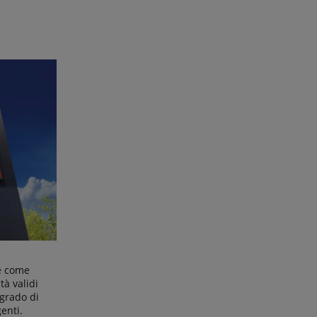
e come
tà validi
 grado di
enti.