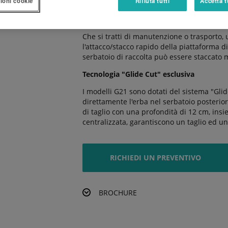
ioni cookie
Rifiuta tutti
Accetta t
le prestazioni dei rasaerba in qualsiasi co
Manutenzione semplificata
Che si tratti di manutenzione o trasporto,
l'attacco/stacco rapido della piattaforma di 
serbatoio di raccolta può essere staccato
Tecnologia "Glide Cut" esclusiva
I modelli G21 sono dotati del sistema "Glid
direttamente l'erba nel serbatoio posterior
di taglio con una profondità di 12 cm, insi
centralizzata, garantiscono un taglio ed un
RICHIEDI UN PREVENTIVO
BROCHURE