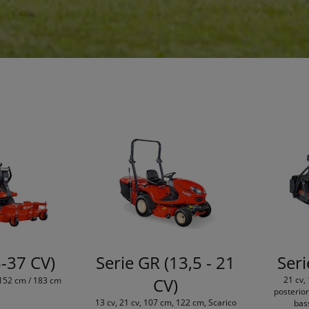
5-37 CV)
Serie GR (13,5 - 21
Seri
CV)
21 cv,
 152 cm / 183 cm
posterior
13 cv, 21 cv, 107 cm, 122 cm, Scarico
bass