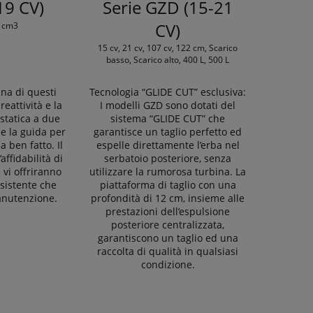
19 CV)
Serie GZD (15-21
CV)
6 cm3
15 cv, 21 cv, 107 cv, 122 cm, Scarico
basso, Scarico alto, 400 L, 500 L
ina di questi
Tecnologia “GLIDE CUT” esclusiva:
eattività e la
I modelli GZD sono dotati del
statica a due
sistema “GLIDE CUT” che
le la guida per
garantisce un taglio perfetto ed
 ben fatto. Il
espelle direttamente l’erba nel
affidabilità di
serbatoio posteriore, senza
 vi offriranno
utilizzare la rumorosa turbina. La
sistente che
piattaforma di taglio con una
anutenzione.
profondità di 12 cm, insieme alle
prestazioni dell’espulsione
posteriore centralizzata,
garantiscono un taglio ed una
raccolta di qualità in qualsiasi
condizione.