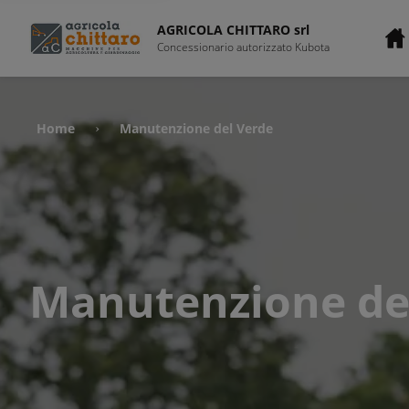
AGRICOLA CHITTARO srl
Concessionario autorizzato Kubota
Home
Manutenzione del Verde
›
Manutenzione de