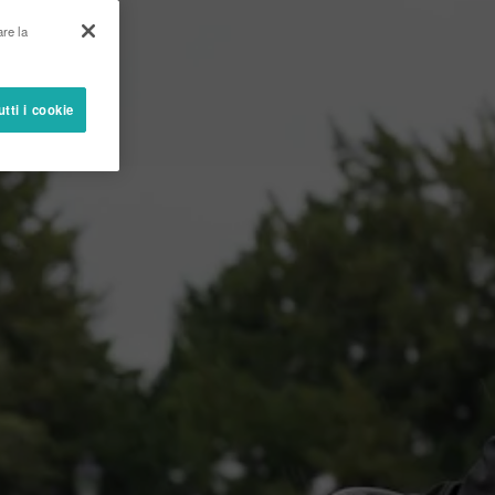
are la
utti i cookie