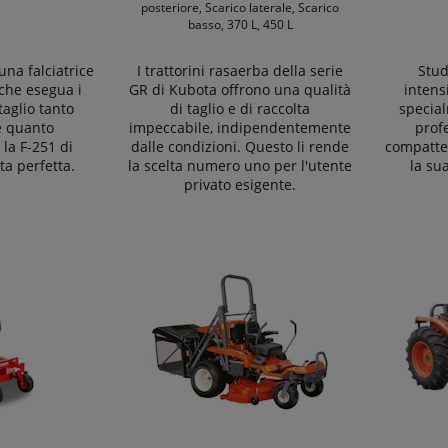
posteriore, Scarico laterale, Scarico
basso, 370 L, 450 L
una falciatrice
I trattorini rasaerba della serie
Stud
 che esegua i
GR di Kubota offrono una qualità
intens
taglio tanto
di taglio e di raccolta
specia
 quanto
impeccabile, indipendentemente
profe
la F-251 di
dalle condizioni. Questo li rende
compattez
ta perfetta.
la scelta numero uno per l'utente
la sua
privato esigente.