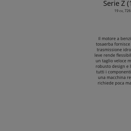
Serie Z (
19 cv, 72
Il motore a benz
tosaerba fornisce r
trasmissione idro
leve rende flessibi
un taglio veloce ma
robusto design e l’
tutti i componenti
una macchina re
richiede poca m