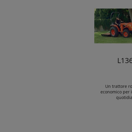
L13
Un trattore r
economico per i
quotidi