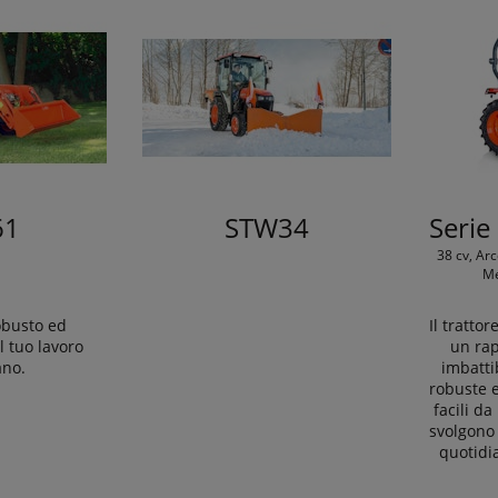
61
STW34
Serie
38 cv, Arc
Me
obusto ed
Il tratto
l tuo lavoro
un rap
ano.
imbatti
robuste e
facili d
svolgono
quotidi