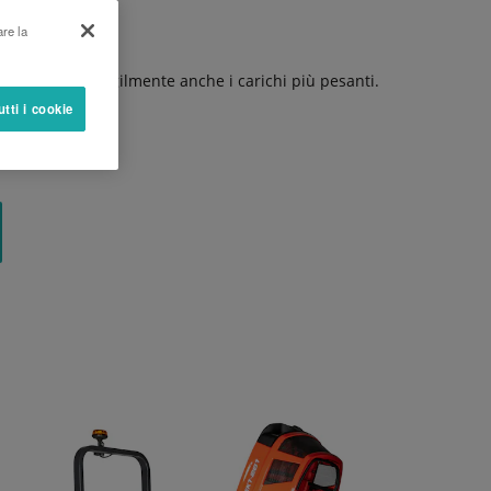
are la
rado di gestire agilmente anche i carichi più pesanti.
utti i cookie
raente pacchetto.