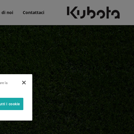
 di noi
Contattaci
are la
utti i cookie