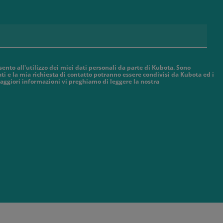
sento all'utilizzo dei miei dati personali da parte di Kubota. Sono
ti e la mia richiesta di contatto potranno essere condivisi da Kubota ed i
aggiori informazioni vi preghiamo di leggere la nostra