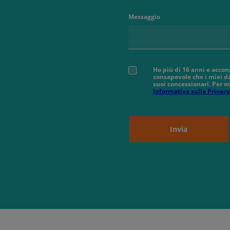
Messaggio
Ho più di 16 anni e accon
consapevole che i miei da
suoi concessionari. Per m
Informativa sulla Privacy
Invia