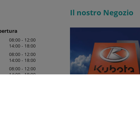
Il nostro Negozio
pertura
08:00 - 12:00
14:00 - 18:00
08:00 - 12:00
14:00 - 18:00
08:00 - 12:00
14:00 - 18:00
08:00 - 12:00
14:00 - 18:00
08:00 - 12:00
14:00 - 18:00
08:00 - 12:00
Agricola Chittaro da sempre pon
punto cruciale della propria attivi
servizi pre e post vendita ed è in
soddisfare anche i clienti più esig