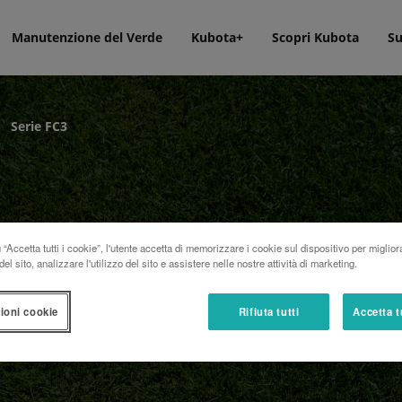
Manutenzione del Verde
Kubota+
Scopri Kubota
Su
Serie FC3
“Accetta tutti i cookie”, l'utente accetta di memorizzare i cookie sul dispositivo per miglior
el sito, analizzare l'utilizzo del sito e assistere nelle nostre attività di marketing.
ioni cookie
Rifiuta tutti
Accetta t