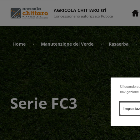
AGRICOLA CHITTARO srl
Concessionario autorizzato Kubota
Home
Manutenzione del Verde
Rasaerba
›
›
›
Cliccando su 
navigazione d
Serie FC3
Impostaz