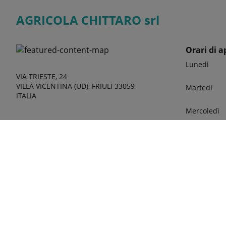
AGRICOLA CHITTARO srl
Orari di a
Lunedì
VIA TRIESTE, 24
VILLA VICENTINA (UD), FRIULI 33059
Martedì
ITALIA
Mercoledì
Giovedì
Venerdì
Sabato
phone