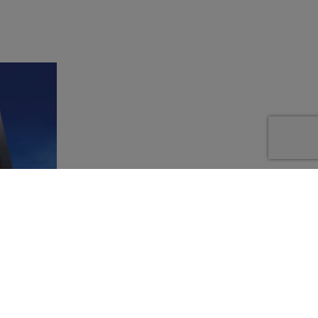
e come
tà validi
 grado di
enti.