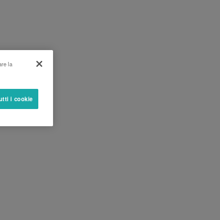
are la
utti i cookie