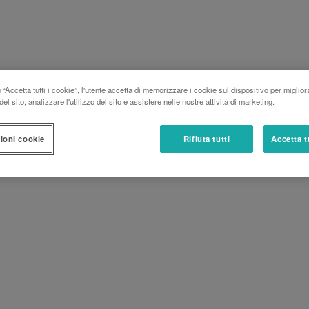
“Accetta tutti i cookie”, l'utente accetta di memorizzare i cookie sul dispositivo per miglior
el sito, analizzare l'utilizzo del sito e assistere nelle nostre attività di marketing.
ioni cookie
Rifiuta tutti
Accetta t