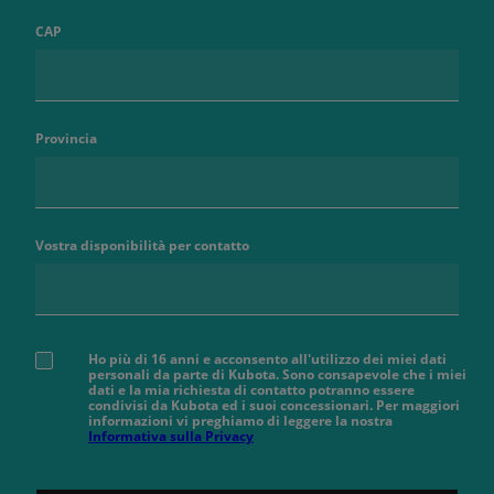
CAP
Provincia
Vostra disponibilità per contatto
Ho più di 16 anni e acconsento all'utilizzo dei miei dati
personali da parte di Kubota. Sono consapevole che i miei
dati e la mia richiesta di contatto potranno essere
condivisi da Kubota ed i suoi concessionari. Per maggiori
informazioni vi preghiamo di leggere la nostra
Informativa sulla Privacy