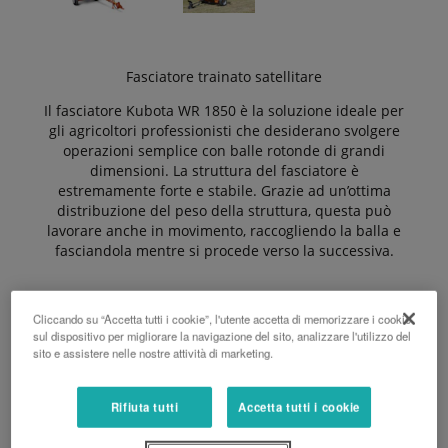
Fasciatore trainato satellitare
Il fasciatore Kubota WR 1850 è la soluzione ideale per
gli agricoltori professionisti che desiderano svolgere
operazioni semplice con balle rotonde di grandi
dimensioni. La struttura del fasciatore è
estremamente forte e stabile. Grazie ad un’ottima
distribuzione del peso della struttura, questa può
lavorare anche in movimento, raccogliendo la balla e
fasciandola mentre si procede verso la successiva.
I vantaggi:
Cliccando su “Accetta tutti i cookie”, l'utente accetta di memorizzare i cookie
sul dispositivo per migliorare la navigazione del sito, analizzare l'utilizzo del
sito e assistere nelle nostre attività di marketing.
Fasciatore trainato satellitare
Rifiuta tutti
Accetta tutti i cookie
Forca autocaricante