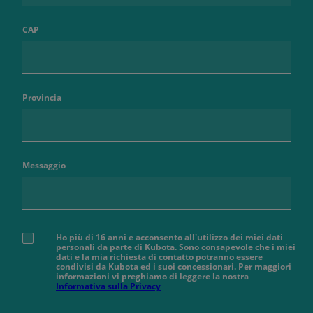
CAP
Provincia
Messaggio
Ho più di 16 anni e acconsento all'utilizzo dei miei dati
personali da parte di Kubota. Sono consapevole che i miei
dati e la mia richiesta di contatto potranno essere
condivisi da Kubota ed i suoi concessionari. Per maggiori
informazioni vi preghiamo di leggere la nostra
Informativa sulla Privacy