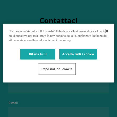
Contattaci
Cliccando su “Accetta tutti i cookie”, l'utente accetta di memorizzare i cookie
sul dispositivo per migliorare la navigazione del sito, analizzare l'utilizzo del
sito e assistere nelle nostre attività di marketing.
Nome e cognome
Rifiuta tutti
Accetta tutti i cookie
Impostazioni cookie
Telefono
E-mail