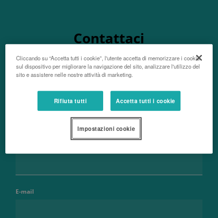
Contattaci
Cliccando su “Accetta tutti i cookie”, l'utente accetta di memorizzare i cookie
sul dispositivo per migliorare la navigazione del sito, analizzare l'utilizzo del
sito e assistere nelle nostre attività di marketing.
Nome e cognome
Rifiuta tutti
Accetta tutti i cookie
Impostazioni cookie
Telefono
E-mail