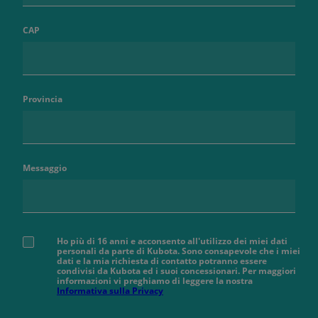
CAP
Provincia
Messaggio
Ho più di 16 anni e acconsento all'utilizzo dei miei dati
personali da parte di Kubota. Sono consapevole che i miei
dati e la mia richiesta di contatto potranno essere
condivisi da Kubota ed i suoi concessionari. Per maggiori
informazioni vi preghiamo di leggere la nostra
Informativa sulla Privacy