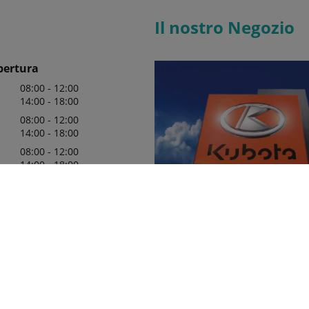
Il nostro Negozio
pertura
08:00 - 12:00
14:00 - 18:00
08:00 - 12:00
14:00 - 18:00
08:00 - 12:00
14:00 - 18:00
08:00 - 12:00
14:00 - 18:00
08:00 - 12:00
14:00 - 18:00
08:00 - 12:00
Agricola Chittaro da sempre pon
punto cruciale della propria attivi
servizi pre e post vendita ed è in
soddisfare anche i clienti più esig