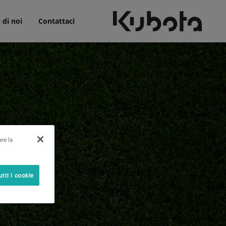
 di noi
Contattaci
are la
utti i cookie