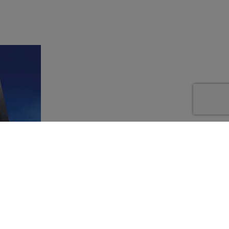
e come
tà validi
 grado di
enti.