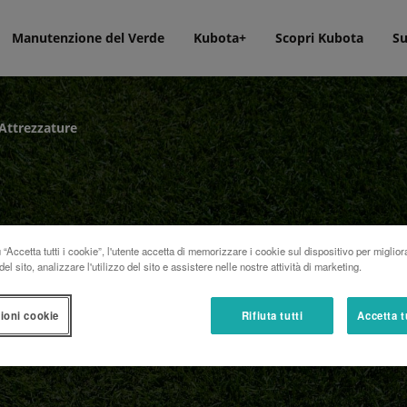
Manutenzione del Verde
Kubota+
Scopri Kubota
Su
Attrezzature
“Accetta tutti i cookie”, l'utente accetta di memorizzare i cookie sul dispositivo per miglior
el sito, analizzare l'utilizzo del sito e assistere nelle nostre attività di marketing.
ioni cookie
Rifiuta tutti
Accetta t