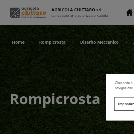
AGRICOLA CHITTARO srl
Concessionario autorizzato Kubota
Home
Rompicrosta
Diserbo Meccanico
›
›
›
Cliccando su 
navigazione d
Rompicrosta
Impostaz