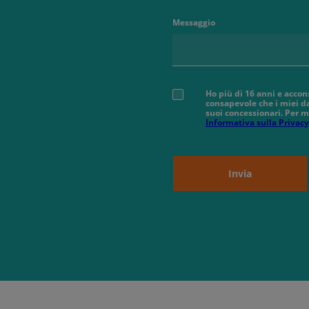
Messaggio
Ho più di 16 anni e accon
consapevole che i miei da
suoi concessionari. Per m
Informativa sulla Privacy
Invia