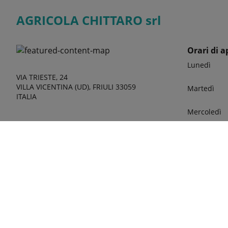
AGRICOLA CHITTARO srl
Orari di a
Lunedì
VIA TRIESTE, 24
VILLA VICENTINA (UD), FRIULI 33059
Martedì
ITALIA
Mercoledì
Giovedì
Venerdì
Sabato
phone